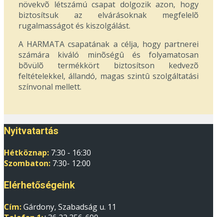
növekvõ létszámú csapat dolgozik azon, hogy
biztosítsuk az elvárásoknak megfelelõ
rugalmasságot és kiszolgálást.
A HARMATA csapatának a célja, hogy partnerei
számára kiváló minõségû és folyamatosan
bõvülõ termékkört biztosítson kedvezõ
feltételekkel, állandó, magas szintû szolgáltatási
színvonal mellett.
Nyitvatartás
Hétköznap:
7:30 - 16:30
Szombaton:
7:30- 12:00
Elérhetőségeink
Cím:
Gárdony, Szabadság u. 11