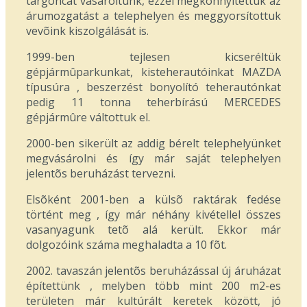
targoncát vásároltunk, ezzel megkönnyítettük az
árumozgatást a telephelyen és meggyorsítottuk
vevõink kiszolgálását is.
1999-ben tejlesen kicseréltük
gépjármûparkunkat, kisteherautóinkat MAZDA
típusúra , beszerzést bonyolító teherautónkat
pedig 11 tonna teherbírású MERCEDES
gépjármûre váltottuk el.
2000-ben sikerült az addig bérelt telephelyünket
megvásárolni és így már saját telephelyen
jelentõs beruházást tervezni.
Elsõként 2001-ben a külsõ raktárak fedése
történt meg , így már néhány kivétellel összes
vasanyagunk tetõ alá került. Ekkor már
dolgozóink száma meghaladta a 10 fõt.
2002. tavaszán jelentõs beruházással új áruházat
építettünk , melyben több mint 200 m2-es
területen már kultúrált keretek között, jó