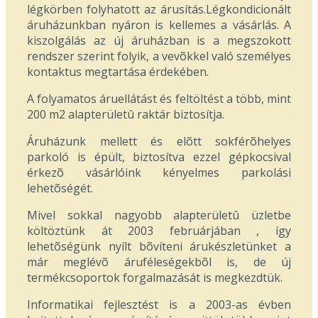
légkörben folyhatott az árusítás.Légkondicionált
áruházunkban nyáron is kellemes a vásárlás. A
kiszolgálás az új áruházban is a megszokott
rendszer szerint folyik, a vevõkkel való személyes
kontaktus megtartása érdekében.
A folyamatos áruellátást és feltöltést a több, mint
200 m2 alapterületû raktár biztosítja.
Áruházunk mellett és elõtt sokférõhelyes
parkoló is épült, biztosítva ezzel gépkocsival
érkezõ vásárlóink kényelmes parkolási
lehetõségét.
Mivel sokkal nagyobb alapterületû üzletbe
költöztünk át 2003 februárjában , így
lehetõségünk nyílt bõvíteni árukészletünket a
már meglévõ áruféleségekbõl is, de új
termékcsoportok forgalmazását is megkezdtük.
Informatikai fejlesztést is a 2003-as évben