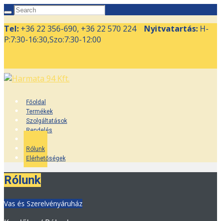
Tel:
+36 22 356-690, +36 22 570 224
Nyitvatartás:
H-
P:7:30-16:30,Szo:7:30-12:00
Főoldal
Termékek
Szolgáltatások
Rendelés
Galéria
Rólunk
Elérhetőségek
Rólunk
Vas és Szerelvényáruház