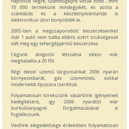
hajtottuk végre, számítógépre vittük több , mint
10 000 termékünk mindegyikét, és azóta a
számlázás és a készletnyilvántartás is
elektronikus úton bonyolódik le.
2005-ben a megszaporodott beszerzéseinket
már 1 autó nem tudta ellátni, ezért szükségessé
vált még egy tehergépjármû beszerzése.
Cégünk dolgozói létszáma ekkor már
meghaladta a 20 fõt.
Régi diesel üzemû targoncánkat 2006 nyarán
környezetbarát, gáz üzemmódú, sokkal
modernebb típusúra cseréltük.
Folyamatosan törekszünk vásárlóink igényeinek
kielégítésére, így 2006 nyarától már
burkolóanyagok forgalmazásával is
foglalkozunk.
Vevõink elégedettsége érdekében folyamatosan