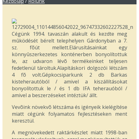
Kezdőlap
/
Rólunk
Cégünk 1994. tavaszán alakult és kezdte meg
mûködését bérelt telephelyen Gárdonyban a 7.
sz. fõút mellett.Elárusításainkat egy
könnyûszerkezetes konténerben bonyolítottuk
le, az udvaron lévõ termékeinket teljesen
fedetlenül tároltuk.Alapításkori dolgozói létszám
4 fõ volt.Gépkocsiparkunk 2 db Barkas
kisteherautóból / amivel a kiszállításokat
bonyolítottuk le / és 1 db IFA teherauóból /
amivel a beszerzéseket intéztük/ állt.
Vevõink növekvõ létszáma és igényeik kielégítése
miatt cégünk folyamatos fejlesztéseken ment
keresztül.
A megnövekedett raktárkészlet miatt 1998-ban